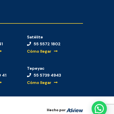
Satélite
41
55 5572 1802
Cómo llegar
Tepeyac
0 41
55 5739 4943
Cómo llegar
Hecho por