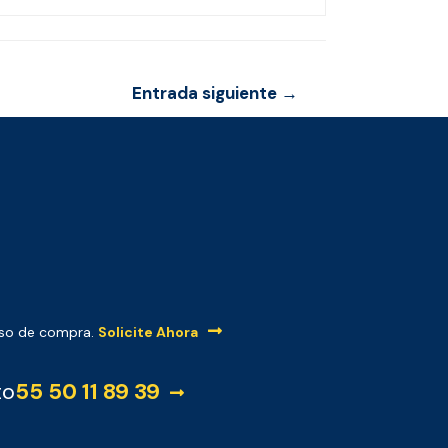
Entrada siguiente
→
iso de compra.
Solicite Ahora
to
55 50 11 89 39