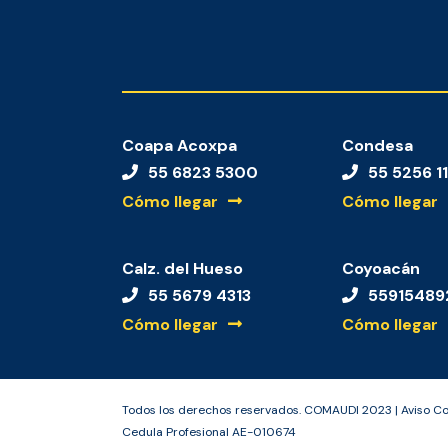
Coapa Acoxpa
Condesa
55 6823 5300
55 5256 1
Cómo llegar
Cómo llegar
Calz. del Hueso
Coyoacán
55 5679 4313
55915489
Cómo llegar
Cómo llegar
Todos los derechos reservados. COMAUDI 2023 | Aviso C
Cedula Profesional AE-010674