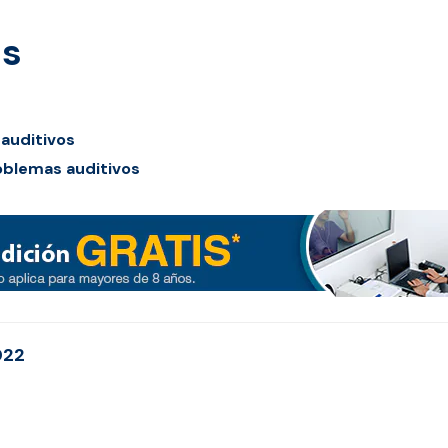
és
 auditivos
roblemas auditivos
022