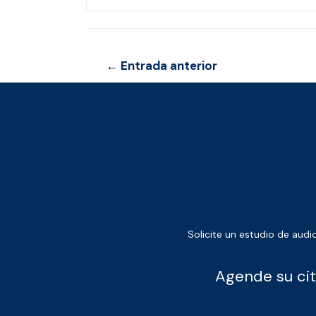
Navegación
←
Entrada anterior
de
entradas
Solicite un estudio de audi
Agende su cit