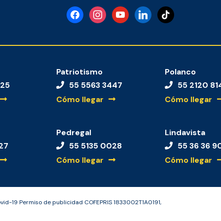
facebook
instagram
youtube
linkedin
tiktok
Patriotismo
Polanco
125
55 5563 3447
55 2120 81
Cómo llegar
Cómo llegar
Pedregal
Lindavista
27
55 5135 0028
55 36 36 9
Cómo llegar
Cómo llegar
ovid-19 Permiso de publicidad COFEPRIS 1833002T1A0191,