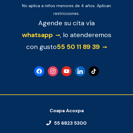
No aplica a niños menores de 4 años. Aplican
restricciones.
Agende su cita vía
whatsapp
, lo atenderemos
con gusto
55 50 11 89 39
facebook
instagram
youtube
linkedin
tiktok
Coapa Acoxpa
55 6823 5300