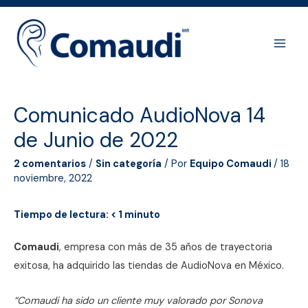
Ir
al
contenido
Main
Men
Comunicado AudioNova 14
de Junio de 2022
2 comentarios
/
Sin categoría
/ Por
Equipo Comaudi
/
18
noviembre, 2022
Tiempo de lectura:
< 1
minuto
Comaudi
, empresa con más de 35 años de trayectoria
exitosa, ha adquirido las tiendas de AudioNova en México.
“Comaudi ha sido un cliente muy valorado por Sonova