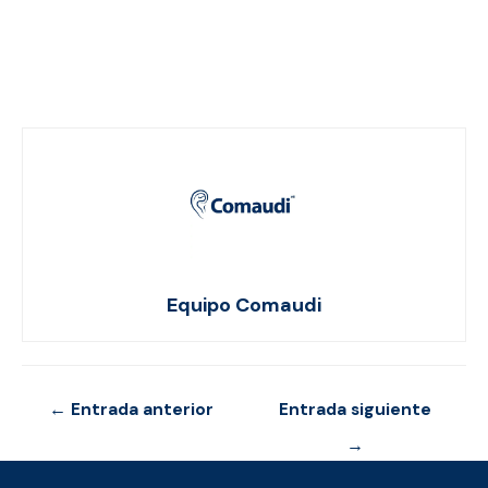
Equipo Comaudi
Navegación
←
Entrada anterior
Entrada siguiente
de
→
entradas