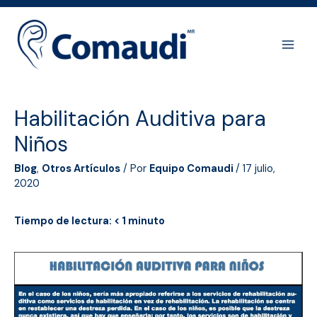
Ir
al
contenido
Main
Men
Habilitación Auditiva para
Niños
Blog
,
Otros Artículos
/ Por
Equipo Comaudi
/
17 julio,
2020
Tiempo de lectura:
< 1
minuto