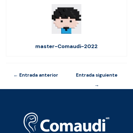
master-Comaudi-2022
Navegación
←
Entrada anterior
Entrada siguiente
de
→
entradas