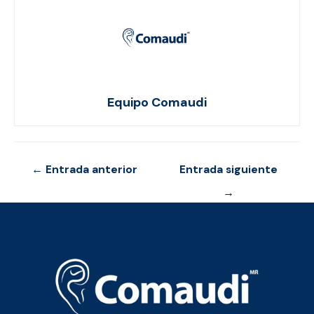
Equipo Comaudi
Navegación
←
Entrada anterior
Entrada siguiente
de
→
entradas