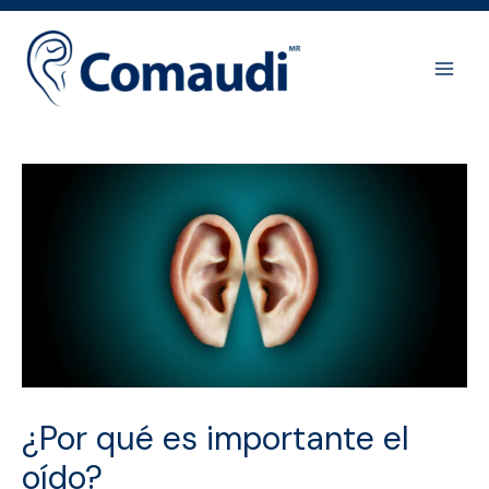
Ir
al
contenido
Main
Men
¿Por qué es importante el
oído?