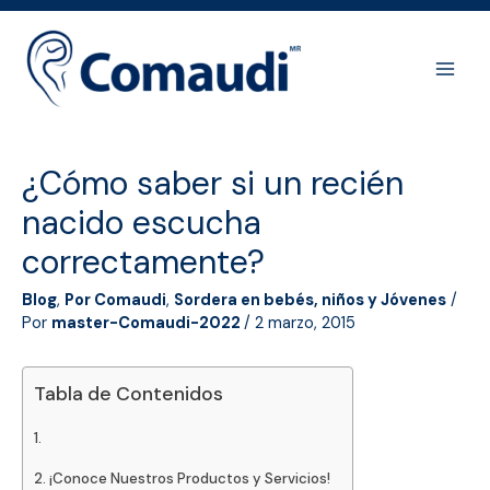
Ir
al
contenido
Main
Men
¿Cómo saber si un recién
nacido escucha
correctamente?
Blog
,
Por Comaudi
,
Sordera en bebés, niños y Jóvenes
/
Por
master-Comaudi-2022
/
2 marzo, 2015
Tabla de Contenidos
¡Conoce Nuestros Productos y Servicios!