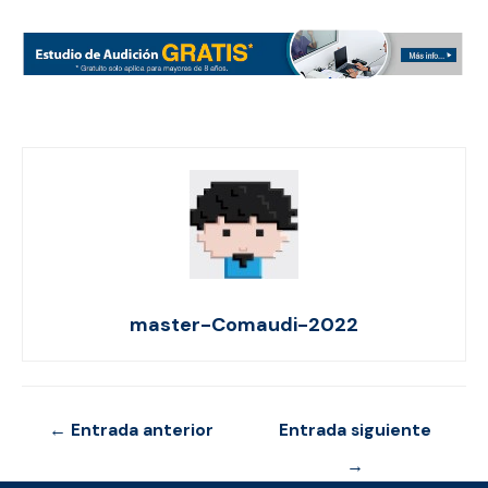
master-Comaudi-2022
Navegación
←
Entrada anterior
Entrada siguiente
de
→
entradas