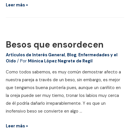
Día
Leer más »
Mundial
de
la
Audición:
Besos que ensordecen
“Escucha
de
Artículos de Interés General
,
Blog
,
Enfermedades y el
por
Oido
/ Por
Mónica López Negrete de Regil
vida”
Como todos sabemos, es muy común demostrar afecto a
nuestra pareja a través de un beso, sin embargo, es mejor
que tengamos buena puntería pues, aunque un cariñito en
la oreja puede ser muy tierno, tronar los labios muy cerca
de él podría dañarlo irreparablemente. Y es que un
inofensivo beso se convierte en algo …
Besos
Leer más »