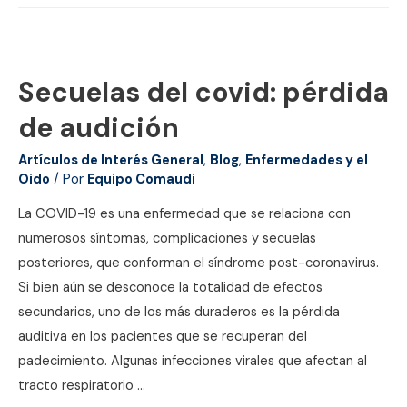
los
oídos
por
Secuelas del covid: pérdida
estrés
o
de audición
ansiedad:
Artículos de Interés General
,
Blog
,
Enfermedades y el
causas,
Oido
/ Por
Equipo Comaudi
síntomas
y
La COVID-19 es una enfermedad que se relaciona con
tratamiento
numerosos síntomas, complicaciones y secuelas
posteriores, que conforman el síndrome post-coronavirus.
Si bien aún se desconoce la totalidad de efectos
secundarios, uno de los más duraderos es la pérdida
auditiva en los pacientes que se recuperan del
padecimiento. Algunas infecciones virales que afectan al
tracto respiratorio …