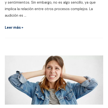
y sentimientos. Sin embargo, no es algo sencillo, ya que
implica la relación entre otros procesos complejos. La
audición es …
Importancia
Leer más »
de
la
audición
en
el
lenguaje