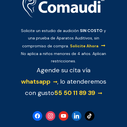
mayor
Solicite un estudio de audición
SIN COSTO
y
una prueba de Aparatos Auditivos, sin
compromiso de compra.
Solicite Ahora
No aplica a niños menores de 4 años. Aplican
restricciones.
Agende su cita vía
whatsapp
, lo atenderemos
con gusto
55 50 11 89 39
facebook
instagram
youtube
linkedin
tiktok