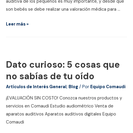
auditiva de los pequeños es muy importante, y desde que
son bebés se debe realizar una valoración médica para …
¿Cómo
Leer más »
se
detecta
la
pérdida
Dato curioso: 5 cosas que
de
audición
no sabías de tu oído
infantil?
Artículos de Interés General
,
Blog
/ Por
Equipo Comaudi
¡EVALUACIÓN SIN COSTO! Conozca nuestros productos y
servicios en Comaudi Estudio audiométrico Venta de
aparatos auditivos Aparatos auditivos digitales Equipo
Comaudi