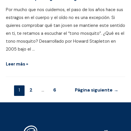
Por mucho que nos cuidemos, el paso de los años hace sus
estragos en el cuerpo y el oído no es una excepción. Si
quieres comprobar qué tan joven se mantiene este sentido
en ti, te retamos a escuchar el “tono mosquito”. ¿Qué es el
tono mosquito? Desarrollado por Howard Stapleton en
2005 bajo el …
Si
Leer más »
no
oyes
esto,
Paginación
1
2
…
6
Página siguiente
→
es
de
que
entradas
te
estás
haciendo