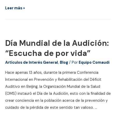
Prueba
Leer más »
de
salud
auditiva
virtual:
Día Mundial de la Audición:
cuida
tus
“Escucha de por vida”
oídos
Artículos de Interés General
,
Blog
/ Por
Equipo Comaudi
durante
la
Hace apenas 13 años, durante la primera Conferencia
cuarentena
Internacional en Prevención y Rehabilitación del Déficit
Auditivo en Beijing, la Organización Mundial de la Salud
(OMS) instauró el Día de la Audición, esto con la finalidad de
crear conciencia en la población acerca de la prevención y
cuidado de la pérdida de este sentido tan valioso. …